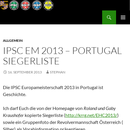
Zum
Inhalt
Suchen
Postsportverein Graz
springen
PRIMÄR
MENÜ
ALLGEMEIN
IPSC EM 2013 – PORTUGAL
SIEGERLISTE
16. SEPTEMBER 2013
STEPHAN
Die IPSC Europameisterschaft 2013 in Portugal ist
Geschichte.
Ich darf Euch die von der Homepage von
Roland und Gaby
Kraushofer
kopierte Siegerliste (
http://krrg.net/EHC2013/
)
sowie ein Gruppenfoto der Revolvermannschaft Österreich (
Silber) als Vorabinformation präsentieren.