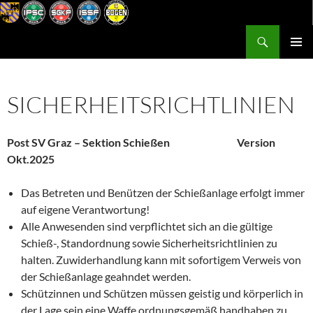
Zum
Inhalt
Suchen
Postsportverein Graz
springen
PRIMÄR
MENÜ
SICHERHEITSRICHTLINIEN
Post SV Graz – Sektion Schießen Version
Okt.2025
Das Betreten und Benützen der Schießanlage erfolgt immer
auf eigene Verantwortung!
Alle Anwesenden sind verpflichtet sich an die gültige
Schieß-, Standordnung sowie Sicherheitsrichtlinien zu
halten. Zuwiderhandlung kann mit sofortigem Verweis von
der Schießanlage geahndet werden.
Schützinnen und Schützen müssen geistig und körperlich in
der Lage sein eine Waffe ordnungsgemäß handhaben zu