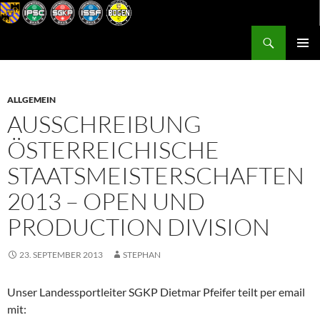
Zum
Inhalt
Suchen
Postsportverein Graz
springen
PRIMÄR
MENÜ
ALLGEMEIN
AUSSCHREIBUNG
ÖSTERREICHISCHE
STAATSMEISTERSCHAFTEN
2013 – OPEN UND
PRODUCTION DIVISION
23. SEPTEMBER 2013
STEPHAN
Unser Landessportleiter SGKP Dietmar Pfeifer teilt per email
mit: