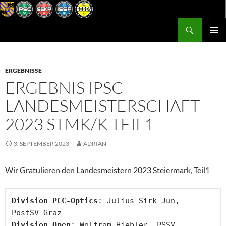
Zum
Inhalt
Suchen
Postsportverein Graz
springen
PRIMÄR
MENÜ
ERGEBNISSE
ERGEBNIS IPSC-
LANDESMEISTERSCHAFT
2023 STMK/K TEIL1
3. SEPTEMBER 2023
ADRIAN
Wir Gratulieren den Landesmeistern 2023 Steiermark, Teil1
Division PCC-Optics
: Julius Sirk Jun, 
Division Open