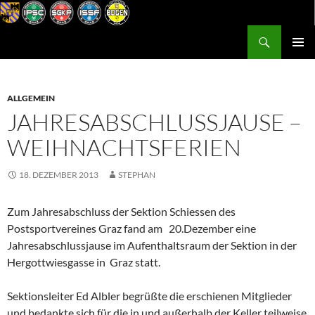
Zum
Inhalt
Suchen
Postsportverein Graz
springen
PRIMÄR
MENÜ
ALLGEMEIN
JAHRESABSCHLUSSJAUSE –
WEIHNACHTSFERIEN
18. DEZEMBER 2013
STEPHAN
Zum Jahresabschluss der Sektion Schiessen des
Postsportvereines Graz fand am 20.Dezember eine
Jahresabschlussjause im Aufenthaltsraum der Sektion in der
Hergottwiesgasse in Graz statt.
Sektionsleiter Ed Albler begrüßte die erschienen Mitglieder
und bedankte sich für die in und außerhalb der Keller teilweise