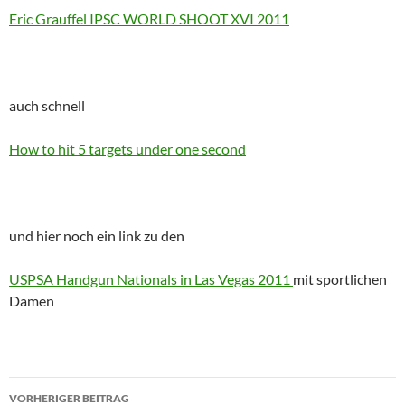
Eric Grauffel IPSC WORLD SHOOT XVI 2011
auch schnell
How to hit 5 targets under one second
und hier noch ein link zu den
USPSA Handgun Nationals in Las Vegas 2011
mit sportlichen
Damen
Beitragsnavigation
VORHERIGER BEITRAG