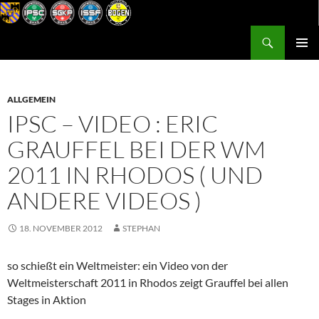
Zum
Inhalt
Suchen
Postsportverein Graz
springen
PRIMÄR
MENÜ
ALLGEMEIN
IPSC – VIDEO : ERIC
GRAUFFEL BEI DER WM
2011 IN RHODOS ( UND
ANDERE VIDEOS )
18. NOVEMBER 2012
STEPHAN
so schießt ein Weltmeister: ein Video von der
Weltmeisterschaft 2011 in Rhodos zeigt Grauffel bei allen
Stages in Aktion