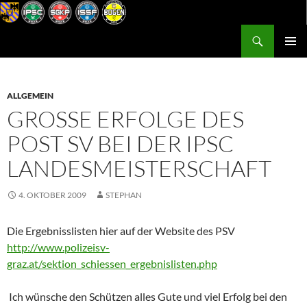
Zum
Inhalt
Suchen
Postsportverein Graz
springen
PRIMÄR
MENÜ
ALLGEMEIN
GROSSE ERFOLGE DES P
OST SV BEI DER IPSC L
ANDESMEISTERSCHAFT
4. OKTOBER 2009
STEPHAN
Die Ergebnisslisten hier auf der Website des PSV
http://www.polizeisv-
graz.at/sektion_schiessen_ergebnislisten.php
Ich wünsche den Schützen alles Gute und viel Erfolg bei den