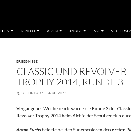
ELLES
KONTAKT
VEREIN
ANLAGE
ISSF
SGKP-FFWG
ERGEBNISSE
CLASSIC UND REVOLVER
TROPHY 2014, RUNDE 3
30. JUNI 2014
STEPHAN
Vergangenes Wochenende wurde die Runde 3 der Classic
Revolver Trophy 2014 beim Aichfelder Schützenclub durc
Anton Fuchs
belegte bei den Supersenioren den
ersten
Pl