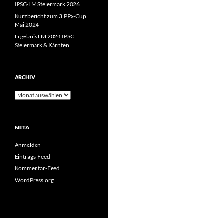
IPSC-LM Steiermark 2026
Kurzbericht zum 3.PPx-Cup
Mai 2024
Ergebnis LM 2024 IPSC
Steiermark & Kärnten
ARCHIV
Archiv
META
Anmelden
Eintrags-Feed
Kommentar-Feed
WordPress.org