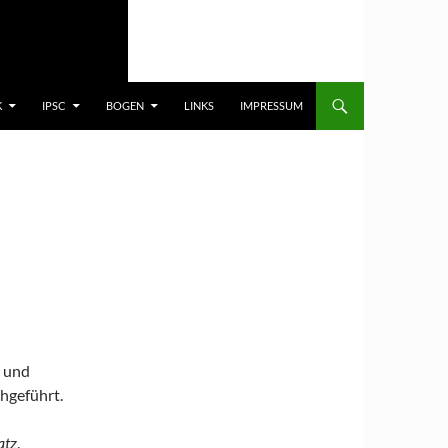
K
IPSC
BOGEN
LINKS
IMPRESSUM
 und
hgeführt.
atz
.