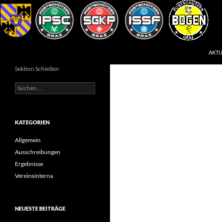
Zum
Inhalt
springen
Suchen
Postsportverein Graz
AKTU
Sektion Schießen
Suchen
nach:
KATEGORIEN
Allgemein
Ausschreibungen
Ergebnisse
Vereinsinterna
NEUESTE BEITRÄGE