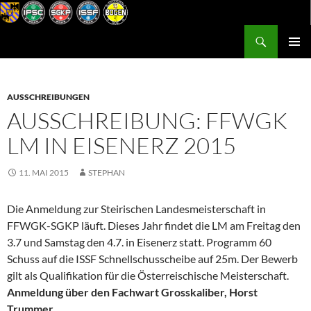
Zum
Inhalt
Suchen
Postsportverein Graz
springen
PRIMÄR
MENÜ
AUSSCHREIBUNGEN
AUSSCHREIBUNG: FFWGK
LM IN EISENERZ 2015
11. MAI 2015
STEPHAN
Die Anmeldung zur Steirischen Landesmeisterschaft in
FFWGK-SGKP läuft. Dieses Jahr findet die LM am Freitag den
3.7 und Samstag den 4.7. in Eisenerz statt. Programm 60
Schuss auf die ISSF Schnellschusscheibe auf 25m. Der Bewerb
gilt als Qualifikation für die Österreischische Meisterschaft.
Anmeldung über den Fachwart Grosskaliber, Horst
Trummer
.