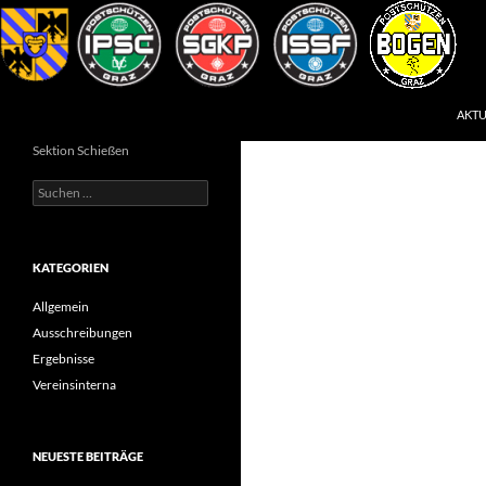
Zum
Inhalt
springen
Suchen
Postsportverein Graz
AKTU
Sektion Schießen
Suchen
nach:
KATEGORIEN
Allgemein
Ausschreibungen
Ergebnisse
Vereinsinterna
NEUESTE BEITRÄGE