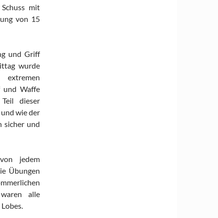
 Schuss mit
rnung von 15
ng und Griff
ittag wurde
 extremen
f und Waffe
Teil dieser
 und wie der
n sicher und
d von jedem
Die Übungen
sommerlichen
waren alle
 Lobes.