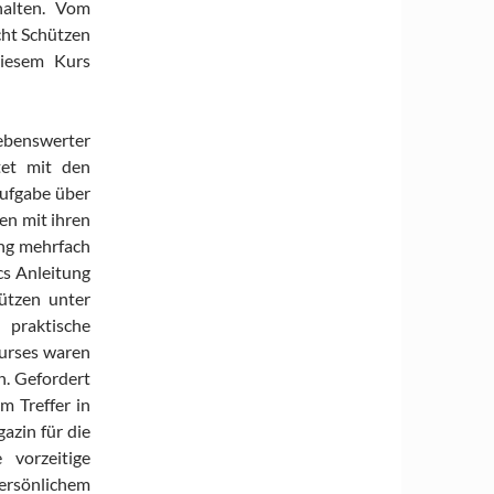
halten. Vom
cht Schützen
diesem Kurs
liebenswerter
tet mit den
Aufgabe über
en mit ihren
ung mehrfach
cs Anleitung
hützen unter
praktische
urses waren
n. Gefordert
m Treffer in
azin für die
 vorzeitige
sönlichem