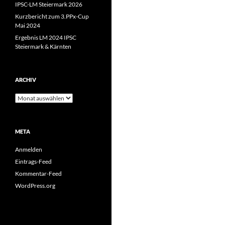
IPSC-LM Steiermark 2026
Kurzbericht zum 3.PPx-Cup
Mai 2024
Ergebnis LM 2024 IPSC
Steiermark & Kärnten
ARCHIV
Archiv
META
Anmelden
Eintrags-Feed
Kommentar-Feed
WordPress.org