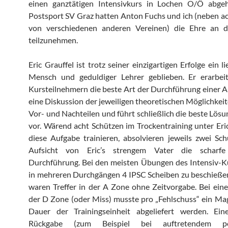
einen ganztätigen Intensivkurs in Lochen O/Ö abge
Postsport SV Graz hatten Anton Fuchs und ich (neben a
von verschiedenen anderen Vereinen) die Ehre an 
teilzunehmen.
Eric Grauffel ist trotz seiner einzigartigen Erfolge ein 
Mensch und geduldiger Lehrer geblieben. Er erarbei
Kursteilnehmern die beste Art der Durchführung einer 
eine Diskussion der jeweiligen theoretischen Möglichkeit
Vor- und Nachteilen und führt schließlich die beste Lös
vor. Wärend acht Schützen im Trockentraining unter Eri
diese Aufgabe trainieren, absolvieren jeweils zwei Sc
Aufsicht von Eric’s strengem Vater die scharfe 
Durchführung. Bei den meisten Übungen des Intensiv-K
in mehreren Durchgängen 4 IPSC Scheiben zu beschieße
waren Treffer in der A Zone ohne Zeitvorgabe. Bei eine
der D Zone (oder Miss) musste pro „Fehlschuss“ ein Mag
Dauer der Trainingseinheit abgeliefert werden. Eine
Rückgabe (zum Beispiel bei auftretendem per