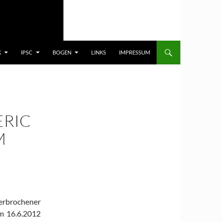
K
IPSC
BOGEN
LINKS
IMPRESSUM
ERIC
M
erbrochener
am 16.6.2012